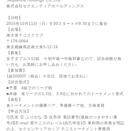
Sequentia Holdings Co.,Ltd.
株式会社セクエンティアホールディングス
【日時】
2015年10月11日（日）9:00スタート※8:3
0までに集合
【会場】
南大泉テニスクラブ
〒178-0064
東京都練馬区南大泉5-12-19
【募集】
女子ダブルス12組 ※初中級〜中級対象なので、試合経
験が無
い方も、お気軽にお申し込みください。
【参加費】
1組5000円（税込）※当日、現地でお支払い
【試合形式】
■予選 4組でのリーグ戦
■本線 各リーグの1,2位、3,4位に分かれてのトー
ナメント形式
【表彰】
各トーナメントの優勝ペア、準優勝ペア他、主催者賞
【申込方法】
①氏名 ② ふりがな ③ 住所④ 電話番号(連絡のつきやすい番
号)⑤E-mail ⑥テニスのレベル(自己申告)⑦ 車利用の有無を明記
の上、セクエンティアカップ テニストーナメント事務局