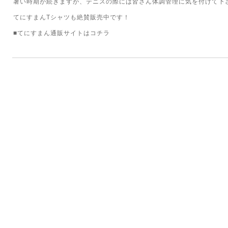
暑い時期が続きますが、テニスの際には皆さん体調管理に気を付けて下
てにすまんTシャツも絶賛販売中です！
■てにすまん通販サイトは
コチラ