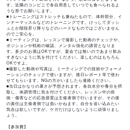
す。近隣のコンビニで各自用意していつでも食べられるよ
うな形でお願いします。
■トレーニングはストレッチも兼ねたもので、体幹部分、イ
ンナーマッスルなどのトレーニングです。けっしてダッシ
ュとか階段昇り降りなどのハードなものではございません
のでご安心を。
■ミーティングは、レッスンで撮影した動画のチェックや、
ポジションや戦術の確認、メンタル強化の講習となりま
す。多少のお酒はOKですが、宴会では無いのであまり飲み
すぎないように気を付けてください。楽しむのはもちろん
OKですよ。
■撮影した動画や写真は、ミーティングでの技術やフォーメ
ーションのチェックで使いますが、後日レポート等で使わ
せてもらいます。NGの方がいましたら連絡ください。
■当日はかなりの暑さが予想されます。各自水分や養分を摂
取し、体調管理に気を付けてください。レッスン中の疾
病・傷害などの応急措置は主催者側で行いますが、その後
の責任は主催者側では負いかねます。自分を追い込みたい
気合は欲しいですが、ケガだけはしないように頑張りまし
ょう。
【参加費】