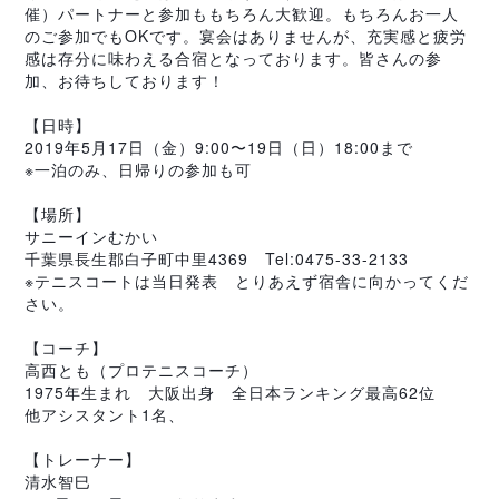
催）パートナーと参加ももちろん大歓迎。もちろんお一人
のご参加でもOKです。宴会はありませんが、充実感と疲労
感は存分に味わえる合宿となっております。皆さんの参
加、お待ちしております！
【日時】
2019年5月17日（金）9:00〜19日（日）18:00まで
※一泊のみ、日帰りの参加も可
【場所】
サニーインむかい
千葉県長生郡白子町中里4369　Tel:0475-33-2133
※テニスコートは当日発表　とりあえず宿舎に向かってくだ
さい。
【コーチ】
高西とも（プロテニスコーチ）
1975年生まれ　大阪出身　全日本ランキング最高62位
他アシスタント1名、
【トレーナー】
清水智巳