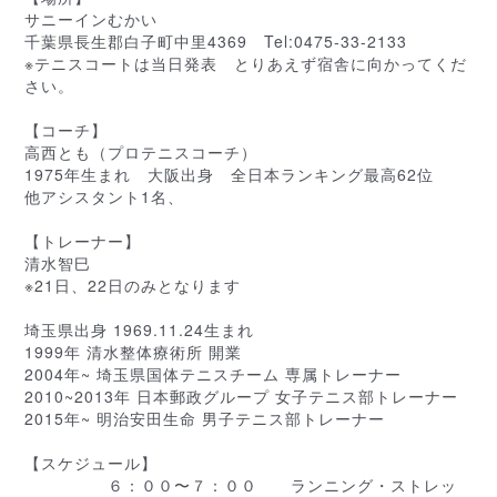
サニーインむかい
千葉県長生郡白子町中里4369 Tel:0475-3
3-2133
※テニスコートは当日発表 とりあえず宿舎に向かってく
だ
さい。
【コーチ】
高西とも（プロテニスコーチ）
1975年生まれ 大阪出身 全日本ランキング最高62
位
他アシスタント1名、
【トレーナー】
清水智巳
※21日、22日のみとなります
埼玉県出身 1969.11.24生まれ
1999年 清水整体療術所 開業
2004年~ 埼玉県国体テニスチーム 専属トレーナー
2010~2013年 日本郵政グループ 女子テニス部トレーナー
2015年~ 明治安田生命 男子テニス部トレーナー
【スケジュール】
６：００〜７：００ ランニング・ストレッ