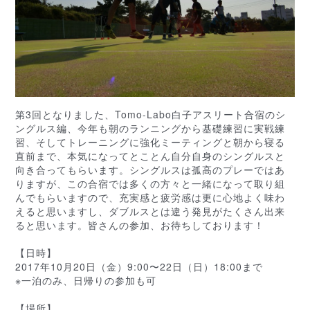
第3回となりました、Tomo-Labo白子アスリート
合宿のシ
ングルス編、今年も朝のランニングから基礎練習
に実戦練
習、そしてトレーニングに強化ミーティングと朝
から寝る
直前まで、本気になってとことん自分自身のシン
グルスと
向き合ってもらいます。シングルスは孤高のプレ
ーではあ
りますが、この合宿では多くの方々と一緒になっ
て取り組
んでもらいますので、充実感と疲労感は更に心地
よく味わ
えると思いますし、ダブルスとは違う発見がたく
さん出来
ると思います。皆さんの参加、お待ちしておりま
す！
【日時】
2017年10月20日（金）9:00〜22日（日）1
8:00まで
※一泊のみ、日帰りの参加も可
【場所】