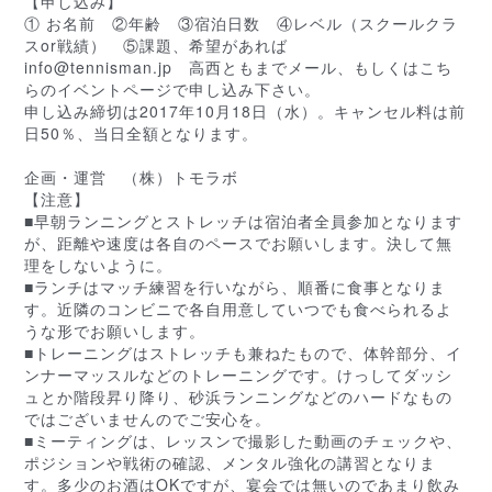
【申し込み】
① お名前 ②年齢 ③宿泊日数 ④レベル（スクールクラ
ス
or戦績） ⑤課題、希望があれば
info@tenn
isman.jp 高西ともまでメール、もしくはこち
ら
のイベントページで申し込み下さい。
申し込み締切は2017年10月18日（水）。キャンセ
ル料は前
日50％、当日全額となります。
企画・運営 （株）トモラボ
【注意】
■早朝ランニングとストレッチは宿泊者全員参加となりま
す
が、距離や速度は各自のペースでお願いします。決して
無
理をしないように。
■ランチはマッチ練習を行いながら、順番に食事となりま
す。近隣のコンビニで各自用意していつでも食べられるよ
うな形でお願いします。
■トレーニングはストレッチも兼ねたもので、体幹部分、
イ
ンナーマッスルなどのトレーニングです。けっしてダッ
シ
ュとか階段昇り降り、砂浜ランニングなどのハードなも
の
ではございませんのでご安心を。
■ミーティングは、レッスンで撮影した動画のチェックや
、
ポジションや戦術の確認、メンタル強化の講習となりま
す。多少のお酒はOKですが、宴会では無いのであまり飲
み