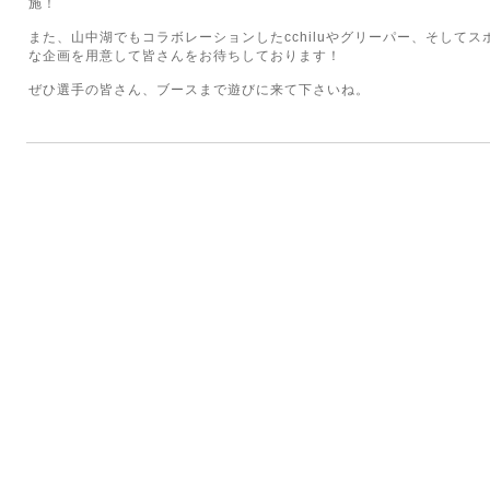
施！
また、山中湖でもコラボレーションしたcchiluやグリーパー、そして
な企画を用意して皆さんをお待ちしております！
ぜひ選手の皆さん、ブースまで遊びに来て下さいね。